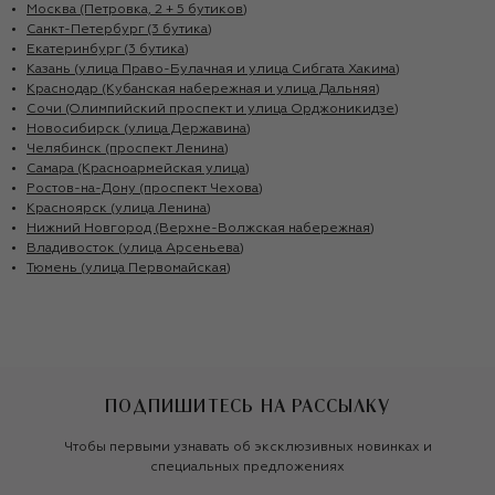
Москва (Петровка, 2 + 5 бутиков)
Санкт-Петербург (3 бутика)
Екатеринбург (3 бутика)
Казань (улица Право-Булачная и улица Сибгата Хакима)
Краснодар (Кубанская набережная и улица Дальняя)
Сочи (Олимпийский проспект и улица Орджоникидзе)
Новосибирск (улица Державина)
Челябинск (проспект Ленина)
Самара (Красноармейская улица)
Ростов-на-Дону (проспект Чехова)
Красноярск (улица Ленина)
Нижний Новгород (Верхне-Волжская набережная)
Владивосток (улица Арсеньева)
Тюмень (улица Первомайская)
ПОДПИШИТЕСЬ НА РАССЫЛКУ
Чтобы первыми узнавать об эксклюзивных новинках и
специальных предложениях