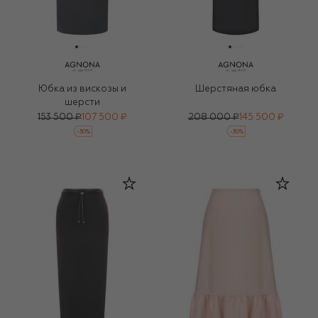
Юбка из вискозы и
Шерстяная юбка
шерсти
153 500 ₽
107 500 ₽
208 000 ₽
145 500 ₽
-
30
%
-
30
%