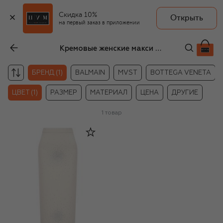
Скидка 10%
Открыть
на первый заказ в приложении
Кремовые женские макси юбки Giuseppe di Morabito
БРЕНД (1)
BALMAIN
MVST
BOTTEGA VENETA
ЦВЕТ (1)
РАЗМЕР
МАТЕРИАЛ
ЦЕНА
ДРУГИЕ
1
товар