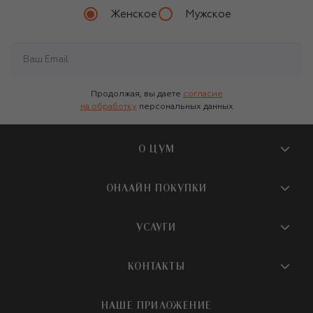
Женское
Мужское
Продолжая, вы даете
согласие
на обработку
персональных данных
О ЦУМ
О магазине
ОНЛАЙН ПОКУПКИ
Новости и события
Вопросы и ответы
УСЛУГИ
Бутики и ПВЗ ЦУМ
Мобильное приложение
Контакты
Шопинг-сервисы
КОНТАКТЫ
Доставка
Наша история
Шопинг со стилистом ЦУМ
Обмен и возврат
+7 495 933 73 00
Карьера
НАШЕ ПРИЛОЖЕНИЕ
Подарочная карта