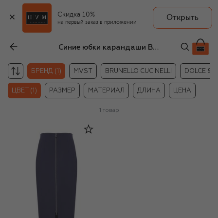
Скидка 10%
Открыть
на первый заказ в приложении
Синие юбки карандаши Bogner
БРЕНД (1)
MVST
BRUNELLO CUCINELLI
DOLCE & 
ЦВЕТ (1)
РАЗМЕР
МАТЕРИАЛ
ДЛИНА
ЦЕНА
1
товар