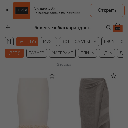
Скидка 10%
Открыть
на первый заказ в приложении
Бежевые юбки карандаши Balenciaga
БРЕНД (1)
MVST
BOTTEGA VENETA
BRUNELLO CU
ЦВЕТ (1)
РАЗМЕР
МАТЕРИАЛ
ДЛИНА
ЦЕНА
ДРУ
2
товара