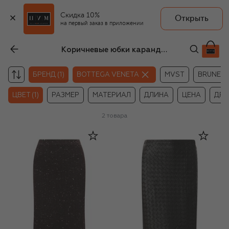
Скидка 10%
Открыть
на первый заказ в приложении
Коричневые юбки карандаши Bottega Veneta
БРЕНД (1)
BOTTEGA VENETA
MVST
BRUNELLO
ЦВЕТ (1)
РАЗМЕР
МАТЕРИАЛ
ДЛИНА
ЦЕНА
ДРУ
2
товара