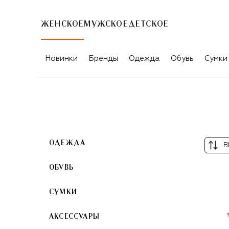
ЖЕНСКОЕ
МУЖСКОЕ
ДЕТСКОЕ
ВАЗЫ ДЛЯ ЦВЕТОВ СИНЕГО ЦВЕТА
Новинки
Бренды
Одежда
Обувь
Сумки
ОДЕЖДА
В
ОБУВЬ
СУМКИ
АКСЕССУАРЫ