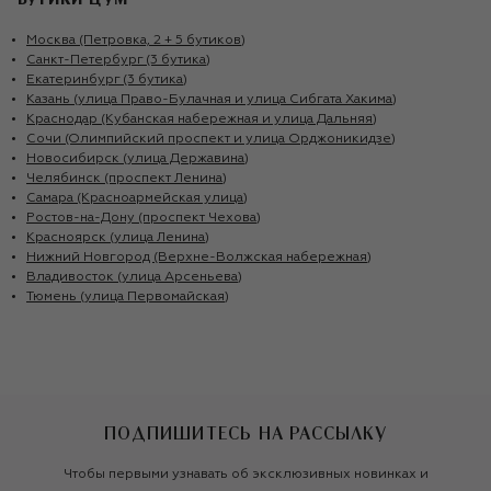
БУТИКИ ЦУМ
Москва (Петровка, 2 + 5 бутиков)
Санкт-Петербург (3 бутика)
Екатеринбург (3 бутика)
Казань (улица Право-Булачная и улица Сибгата Хакима)
Краснодар (Кубанская набережная и улица Дальняя)
Сочи (Олимпийский проспект и улица Орджоникидзе)
Новосибирск (улица Державина)
Челябинск (проспект Ленина)
Самара (Красноармейская улица)
Ростов-на-Дону (проспект Чехова)
Красноярск (улица Ленина)
Нижний Новгород (Верхне-Волжская набережная)
Владивосток (улица Арсеньева)
Тюмень (улица Первомайская)
ПОДПИШИТЕСЬ НА РАССЫЛКУ
Чтобы первыми узнавать об эксклюзивных новинках и