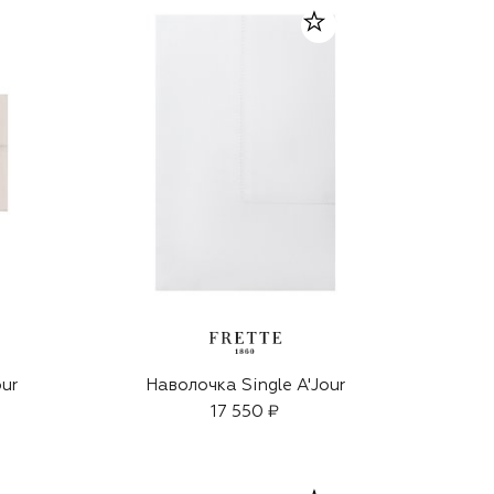
our
Наволочка Single A'Jour
17 550 ₽