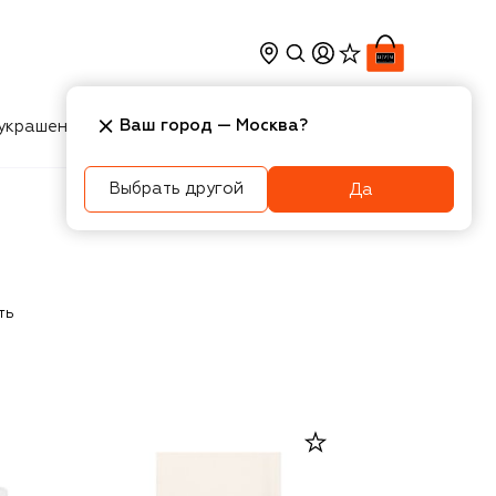
Ваш город —
Москва
?
украшения
Косметика
Интерьер
Новости
Выбрать другой
Да
ть