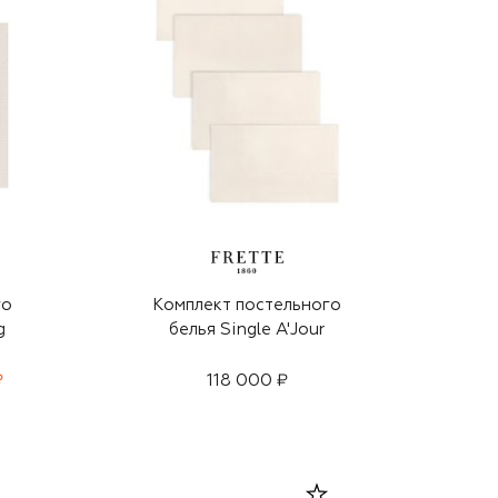
го
Комплект постельного
g
белья Single A'Jour
₽
118 000 ₽