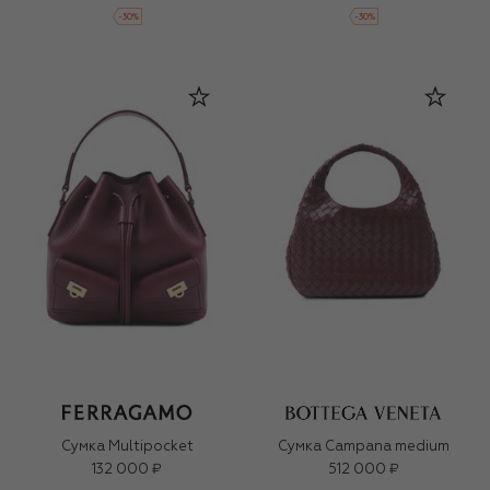
-
30
%
-
30
%
Сумка Multipocket
Сумка Campana medium
132 000 ₽
512 000 ₽