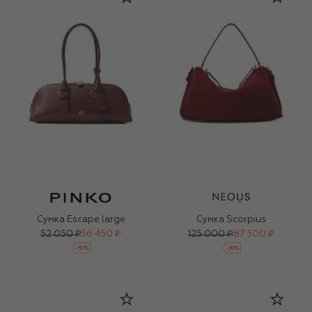
Сумка Escape large
Сумка Scorpius
52 050 ₽
36 450 ₽
125 000 ₽
87 500 ₽
-
30
%
-
30
%