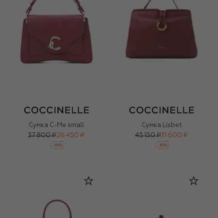
Сумка C-Me small
Сумка Lisbet
37 800 ₽
26 450 ₽
45 150 ₽
31 600 ₽
-
30
%
-
30
%