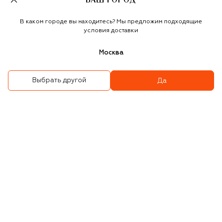
ВАШ ГОРОД
В каком городе вы находитесь? Мы предложим подходящие
условия доставки
Москва
Выбрать другой
Да
Сумка Liberta small
Сумка Hug large
299 500 ₽
343 000 ₽