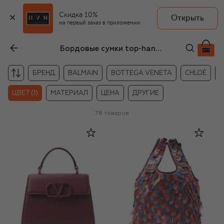
Скидка 10%
Открыть
на первый заказ в приложении
Бордовые сумки top-handle
БРЕНД
BALMAIN
BOTTEGA VENETA
CHLOÉ
D
ЦВЕТ (1)
МАТЕРИАЛ
ЦЕНА
ДРУГИЕ
78
товаров