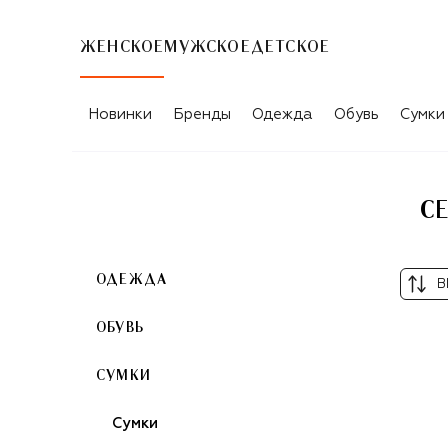
ЖЕНСКОЕ
МУЖСКОЕ
ДЕТСКОЕ
СЕРЕБРЯНЫЕ ЖЕНСКИЕ СУМКИ-ШО
Новинки
Бренды
Одежда
Обувь
Сумки
С
ОДЕЖДА
В
ОБУВЬ
СУМКИ
Сумки