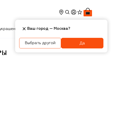
Ваш город —
Москва
?
украшения
Косметика
Интерьер
Новости
Выбрать другой
Да
РЫ