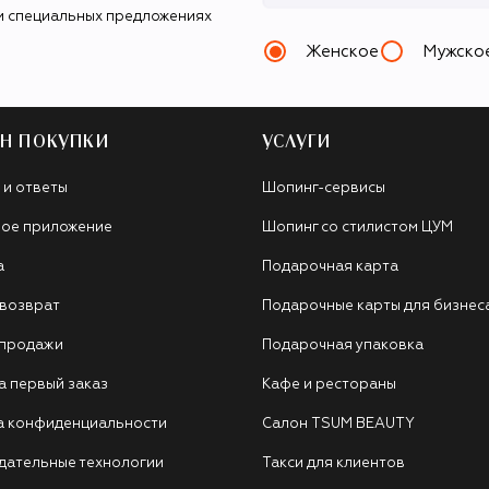
и специальных предложениях
Женское
Мужско
Н ПОКУПКИ
УСЛУГИ
 и ответы
Шопинг-сервисы
ое приложение
Шопинг со стилистом ЦУМ
а
Подарочная карта
 возврат
Подарочные карты для бизнес
 продажи
Подарочная упаковка
а первый заказ
Кафе и рестораны
а конфиденциальности
Салон TSUM BEAUTY
дательные технологии
Такси для клиентов