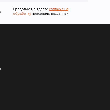
Продолжая, вы даете
согласие на
е
обработку
персональных данных
а