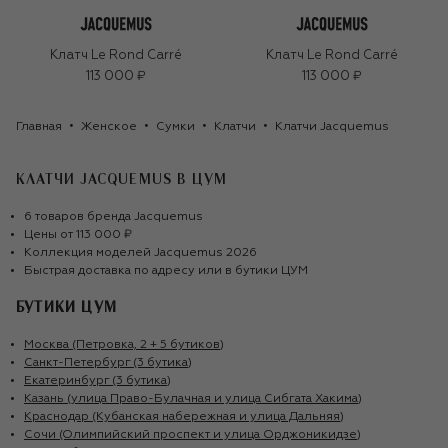
Клатч Le Rond Carré
Клатч Le Rond Carré
113 000 ₽
113 000 ₽
Главная
Женское
Сумки
Клатчи
Клатчи Jacquemus
КЛАТЧИ JACQUEMUS
В ЦУМ
6
товаров
бренда
Jacquemus
Цены от
113 000 ₽
Коллекция моделей
Jacquemus
2026
Быстрая доставка по адресу или в бутики ЦУМ
БУТИКИ ЦУМ
Москва (Петровка, 2 + 5 бутиков)
Санкт-Петербург (3 бутика)
Екатеринбург (3 бутика)
Казань (улица Право-Булачная и улица Сибгата Хакима)
Краснодар (Кубанская набережная и улица Дальняя)
Сочи (Олимпийский проспект и улица Орджоникидзе)