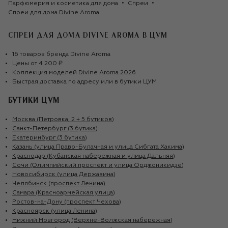
Парфюмерия и косметика для дома
Спреи
Спреи для дома Divine Aroma
СПРЕИ ДЛЯ ДОМА DIVINE AROMA
В ЦУМ
16
товаров
бренда
Divine Aroma
Цены от
4 200 ₽
Коллекция моделей
Divine Aroma
2026
Быстрая доставка по адресу или в бутики ЦУМ
БУТИКИ ЦУМ
Москва (Петровка, 2 + 5 бутиков)
Санкт-Петербург (3 бутика)
Екатеринбург (3 бутика)
Казань (улица Право-Булачная и улица Сибгата Хакима)
Краснодар (Кубанская набережная и улица Дальняя)
Сочи (Олимпийский проспект и улица Орджоникидзе)
Новосибирск (улица Державина)
Челябинск (проспект Ленина)
Самара (Красноармейская улица)
Ростов-на-Дону (проспект Чехова)
Красноярск (улица Ленина)
Нижний Новгород (Верхне-Волжская набережная)