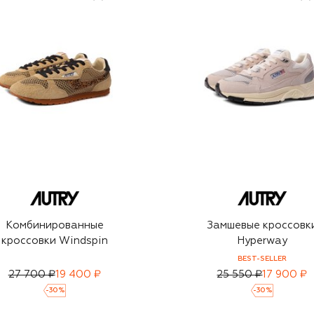
Комбинированные
Замшевые кроссовк
кроссовки Windspin
Hyperway
BEST-SELLER
27 700 ₽
19 400 ₽
25 550 ₽
17 900 ₽
-
30
%
-
30
%