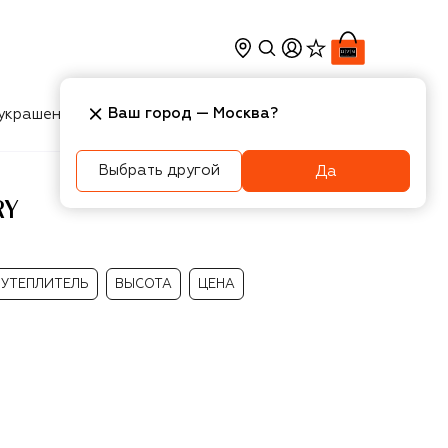
Ваш город —
Москва
?
украшения
Косметика
Интерьер
Новости
Выбрать другой
Да
RY
УТЕПЛИТЕЛЬ
ВЫСОТА
ЦЕНА