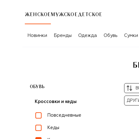
ЖЕНСКОЕ
МУЖСКОЕ
ДЕТСКОЕ
БЕЖЕВЫЕ ЖЕНСКИЕ КРОССОВКИ AU
Новинки
Бренды
Одежда
Обувь
Сумки
Б
ОБУВЬ
В
ДРУГ
Кроссовки и кеды
Повседневные
Кеды