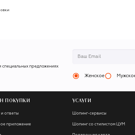
совки
и специальных предложениях
Женское
Мужско
Н ПОКУПКИ
УСЛУГИ
 и ответы
Шопинг-сервисы
ое приложение
Шопинг со стилистом ЦУМ