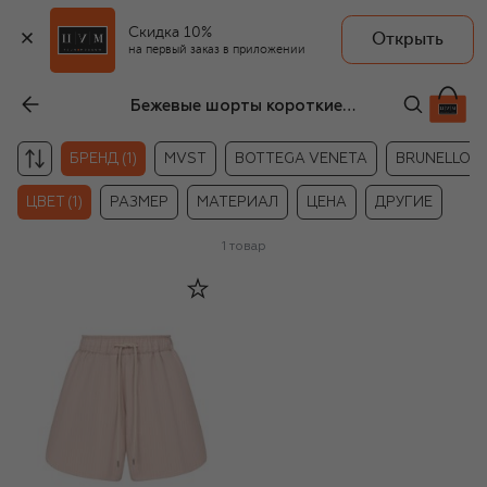
Скидка 10%
Открыть
на первый заказ в приложении
Бежевые шорты короткие Jacob Cohen
БРЕНД (1)
MVST
BOTTEGA VENETA
BRUNELLO CU
ЦВЕТ (1)
РАЗМЕР
МАТЕРИАЛ
ЦЕНА
ДРУГИЕ
1
товар