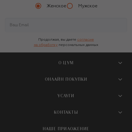
Женское
Мужское
Продолжая, вы даете
согласие
на обработку
персональных данных
О ЦУМ
О магазине
ОНЛАЙН ПОКУПКИ
Новости и события
Вопросы и ответы
УСЛУГИ
Бутики и ПВЗ ЦУМ
Мобильное приложение
Контакты
Шопинг-сервисы
КОНТАКТЫ
Доставка
Наша история
Шопинг со стилистом ЦУМ
Обмен и возврат
+7 495 933 73 00
Карьера
НАШЕ ПРИЛОЖЕНИЕ
Подарочная карта