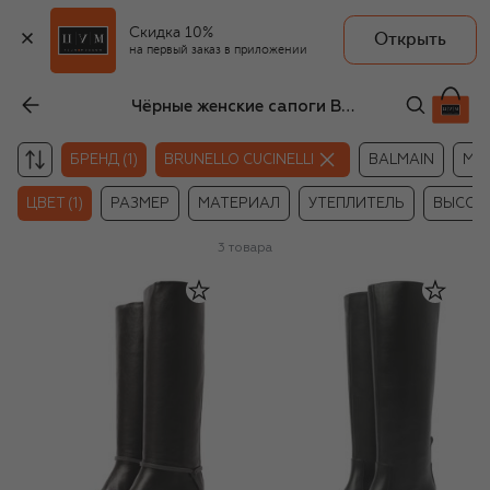
Скидка 10%
Открыть
на первый заказ в приложении
Чёрные женские сапоги Brunello Cucinelli
БРЕНД (1)
BRUNELLO CUCINELLI
BALMAIN
MV
ЦВЕТ (1)
РАЗМЕР
МАТЕРИАЛ
УТЕПЛИТЕЛЬ
ВЫСОТ
3
товара