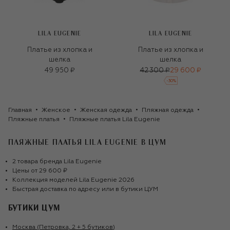
LILA EUGENIE
LILA EUGENIE
Платье из хлопка и
Платье из хлопка и
шелка
шелка
49 950 ₽
42 300 ₽
29 600 ₽
-
30
%
Главная
Женское
Женская одежда
Пляжная одежда
Пляжные платья
Пляжные платья Lila Eugenie
ПЛЯЖНЫЕ ПЛАТЬЯ LILA EUGENIE
В ЦУМ
2
товара
бренда
Lila Eugenie
Цены от
29 600 ₽
Коллекция моделей
Lila Eugenie
2026
Быстрая доставка по адресу или в бутики ЦУМ
БУТИКИ ЦУМ
Москва (Петровка, 2 + 5 бутиков)