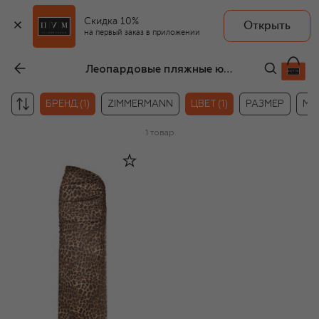
Скидка 10%
Открыть
на первый заказ в приложении
Леопардовые пляжные юбки и парео NATAYAKIM
БРЕНД (1)
ZIMMERMANN
ЦВЕТ (1)
РАЗМЕР
МА
1
товар