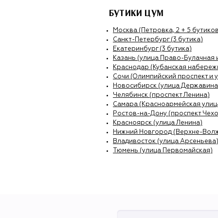
БУТИКИ ЦУМ
Москва (Петровка, 2 + 5 бутиков
Санкт-Петербург (3 бутика)
Екатеринбург (3 бутика)
Казань (улица Право-Булачная 
Краснодар (Кубанская набережн
Сочи (Олимпийский проспект и 
Новосибирск (улица Державина
Челябинск (проспект Ленина)
Самара (Красноармейская улиц
Ростов-на-Дону (проспект Чехо
Красноярск (улица Ленина)
Нижний Новгород (Верхне-Вол
Владивосток (улица Арсеньева
Тюмень (улица Первомайская)