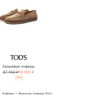
Замшевые лоферы
87 450 ₽
59 950 ₽
-
30
%
Лоферы
Женские лоферы Tod’s