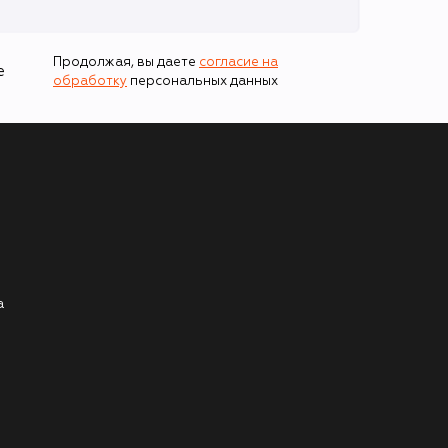
Продолжая, вы даете
согласие на
е
обработку
персональных данных
а