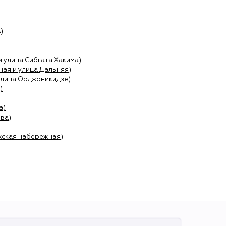
)
и улица Сибгата Хакима)
ая и улица Дальняя)
улица Орджоникидзе)
)
а)
ва)
жская набережная)
)