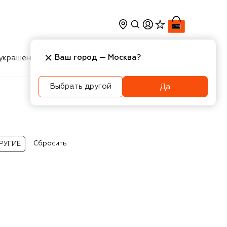
Ваш город —
Москва
?
украшения
Косметика
Интерьер
Новости
Выбрать другой
Да
Сбросить
РУГИЕ