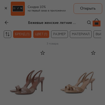
Скидка 10%
Открыть
на первый заказ в приложении
Бежевые женские летние босоножки Paris Texas
БРЕНД (1)
ЦВЕТ (1)
РАЗМЕР
МАТЕРИАЛ
ВЫСО
3
товара