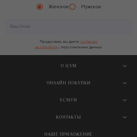
Женское
Мужское
Продолжая, вы даете
согласие
на обработку
персональных данных
О ЦУМ
О магазине
ОНЛАЙН ПОКУПКИ
Новости и события
Вопросы и ответы
УСЛУГИ
Бутики и ПВЗ ЦУМ
Мобильное приложение
Контакты
Шопинг-сервисы
КОНТАКТЫ
Доставка
Наша история
Шопинг со стилистом ЦУМ
Обмен и возврат
+7 495 933 73 00
Карьера
НАШЕ ПРИЛОЖЕНИЕ
Подарочная карта