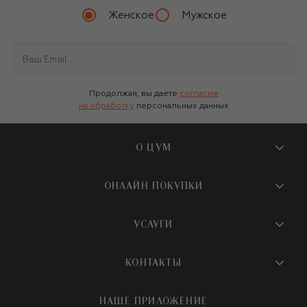
Женское
Мужское
Продолжая, вы даете
согласие
на обработку
персональных данных
О ЦУМ
О магазине
ОНЛАЙН ПОКУПКИ
Новости и события
Вопросы и ответы
УСЛУГИ
Бутики и ПВЗ ЦУМ
Мобильное приложение
Контакты
Шопинг-сервисы
КОНТАКТЫ
Доставка
Наша история
Шопинг со стилистом ЦУМ
Обмен и возврат
+7 495 933 73 00
Карьера
НАШЕ ПРИЛОЖЕНИЕ
Подарочная карта