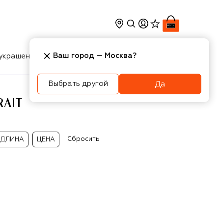
Ваш город —
Москва
?
украшения
Косметика
Интерьер
Новости
Выбрать другой
Да
RAIT
Сбросить
ДЛИНА
ЦЕНА