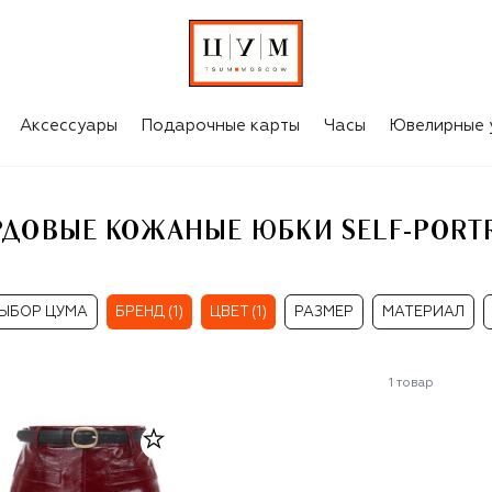
RTRAIT
Аксессуары
Подарочные карты
Часы
Ювелирные 
ДОВЫЕ КОЖАНЫЕ ЮБКИ SELF-PORT
ЫБОР ЦУМА
БРЕНД (1)
ЦВЕТ (1)
РАЗМЕР
МАТЕРИАЛ
1
товар