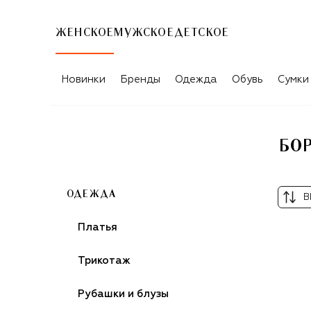
ЖЕНСКОЕ
МУЖСКОЕ
ДЕТСКОЕ
БОРДОВЫЕ КОЖАНЫЕ ЮБКИ SELF-PO
Новинки
Бренды
Одежда
Обувь
Сумки
БОР
ОДЕЖДА
В
Платья
Трикотаж
Рубашки и блузы