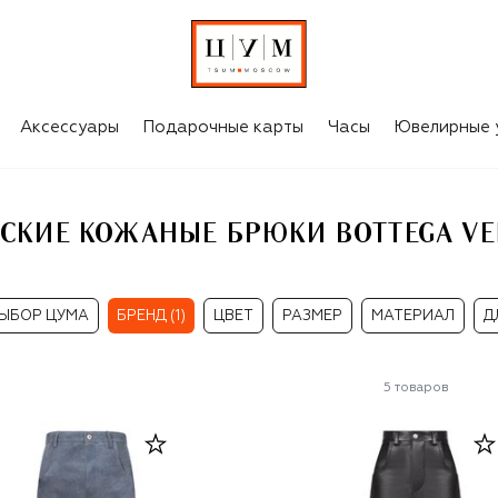
 VENETA
Аксессуары
Подарочные карты
Часы
Ювелирные 
СКИЕ КОЖАНЫЕ БРЮКИ BOTTEGA VE
ЫБОР ЦУМА
БРЕНД (1)
ЦВЕТ
РАЗМЕР
МАТЕРИАЛ
Д
5
товаров