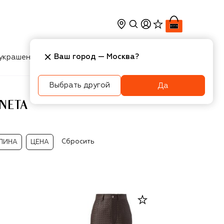
Ваш город —
Москва
?
украшения
Косметика
Интерьер
Новости
Выбрать другой
Да
NETA
Сбросить
ЛИНА
ЦЕНА