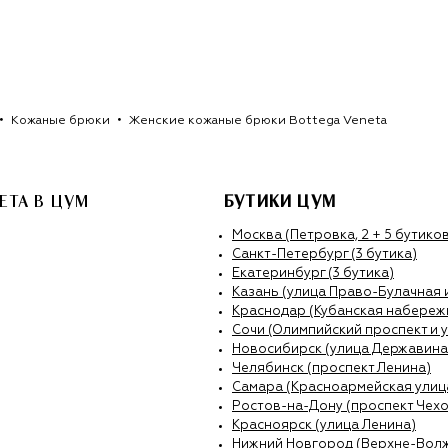
Кожаные брюки
Женские кожаные брюки Bottega Veneta
ETA
В ЦУМ
БУТИКИ ЦУМ
Москва (Петровка, 2 + 5 бутиков
Санкт-Петербург (3 бутика)
Екатеринбург (3 бутика)
Казань (улица Право-Булачная 
Краснодар (Кубанская набережн
Сочи (Олимпийский проспект и 
Новосибирск (улица Державина
Челябинск (проспект Ленина)
Самара (Красноармейская улиц
Ростов-на-Дону (проспект Чехо
Красноярск (улица Ленина)
Нижний Новгород (Верхне-Вол