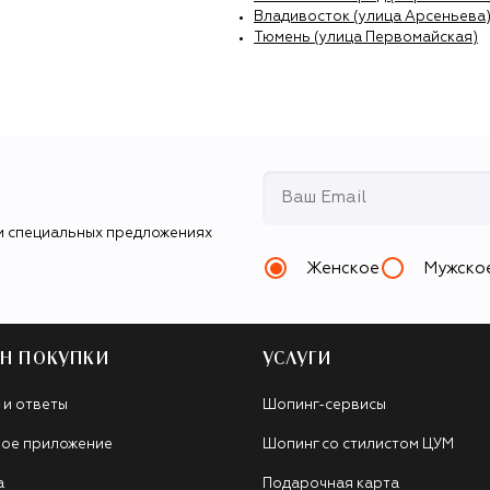
Владивосток (улица Арсеньева
Тюмень (улица Первомайская)
и специальных предложениях
Женское
Мужско
Н ПОКУПКИ
УСЛУГИ
 и ответы
Шопинг-сервисы
ое приложение
Шопинг со стилистом ЦУМ
а
Подарочная карта