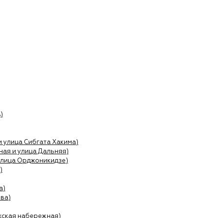
)
и улица Сибгата Хакима)
ая и улица Дальняя)
улица Орджоникидзе)
)
а)
ва)
жская набережная)