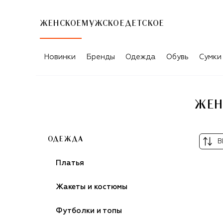
ЖЕНСКОЕ
МУЖСКОЕ
ДЕТСКОЕ
ЖЕНСКИЕ КОЖАНЫЕ БРЮКИ BOTTEGA
Новинки
Бренды
Одежда
Обувь
Сумки
ЖЕН
ОДЕЖДА
В
Платья
Жакеты и костюмы
Футболки и топы