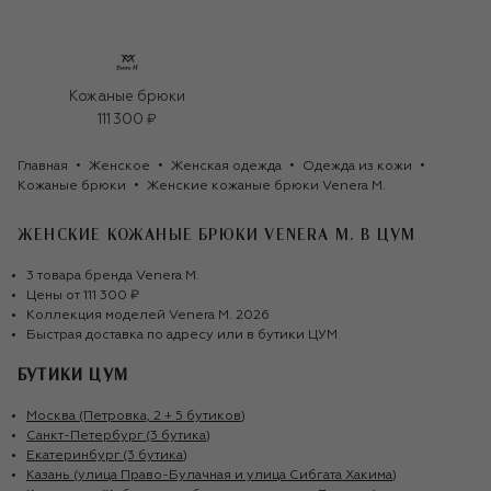
Кожаные брюки
111 300 ₽
Главная
Женское
Женская одежда
Одежда из кожи
Кожаные брюки
Женские кожаные брюки Venera M.
ЖЕНСКИЕ КОЖАНЫЕ БРЮКИ VENERA M.
В ЦУМ
3
товара
бренда
Venera M.
Цены от
111 300 ₽
Коллекция моделей
Venera M.
2026
Быстрая доставка по адресу или в бутики ЦУМ
БУТИКИ ЦУМ
Москва (Петровка, 2 + 5 бутиков)
Санкт-Петербург (3 бутика)
Екатеринбург (3 бутика)
Казань (улица Право-Булачная и улица Сибгата Хакима)