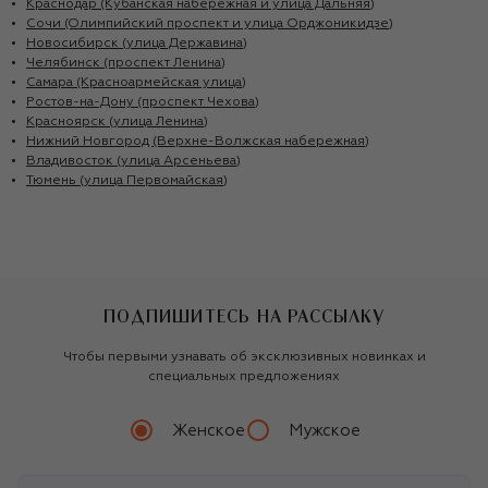
Краснодар (Кубанская набережная и улица Дальняя)
Сочи (Олимпийский проспект и улица Орджоникидзе)
Новосибирск (улица Державина)
Челябинск (проспект Ленина)
Самара (Красноармейская улица)
Ростов-на-Дону (проспект Чехова)
Красноярск (улица Ленина)
Нижний Новгород (Верхне-Волжская набережная)
Владивосток (улица Арсеньева)
Тюмень (улица Первомайская)
ПОДПИШИТЕСЬ НА РАССЫЛКУ
Чтобы первыми узнавать об эксклюзивных новинках и
специальных предложениях
Женское
Мужское