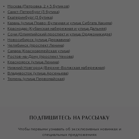
Москва (Петровка, 2 + 5 бутиков)
Санкт-Петербург (3 бутика)
Екатеринбург (3 бутика)
Казань (улица Право-Булачная и улица Сибгата Хакима)
Краснодар (Кубанская набережная и улица Дальняя)
Сочи (Олимпийский проспект и улица Орджоникидзе)
Новосибирск (улица Державина)
Челябинск (проспект Ленина)
Самара (Красноармейская улица)
Ростов-на-Дону (проспект Чехова)
Красноярск (улица Ленина)
Нижний Новгород (Верхне-Волжская набережная)
Владивосток (улица Арсеньева)
Тюмень (улица Первомайская)
ПОДПИШИТЕСЬ НА РАССЫЛКУ
Чтобы первыми узнавать об эксклюзивных новинках и
специальных предложениях