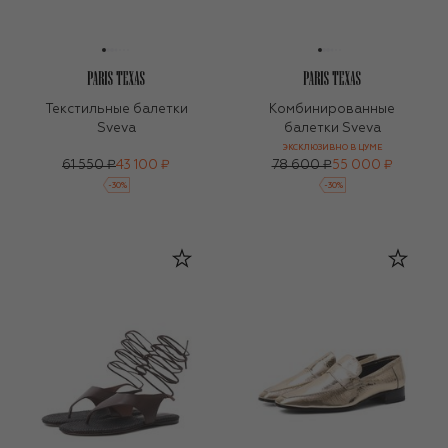
Текстильные балетки
Комбинированные
Sveva
балетки Sveva
ЭКСКЛЮЗИВНО В ЦУМЕ
61 550 ₽
43 100 ₽
78 600 ₽
55 000 ₽
-
30
%
-
30
%