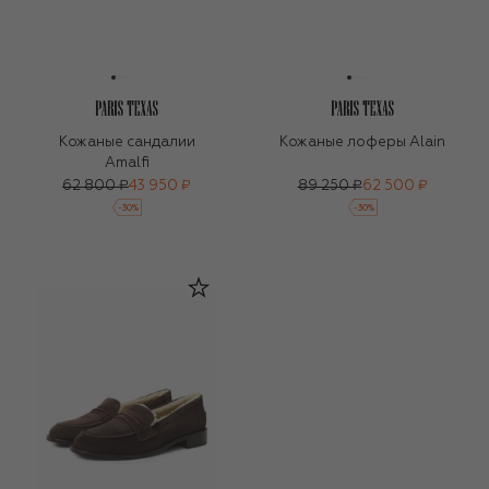
Кожаные сандалии
Кожаные лоферы Alain
Amalfi
62 800 ₽
43 950 ₽
89 250 ₽
62 500 ₽
-
30
%
-
30
%