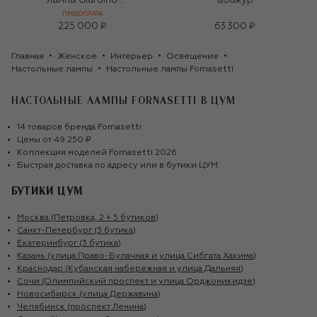
лампы Giardino
абажур
Settecentesco
ПРЕДОПЛАТА
225 000 ₽
63 300 ₽
Главная
Женское
Интерьер
Освещение
Настольные лампы
Настольные лампы Fornasetti
НАСТОЛЬНЫЕ ЛАМПЫ FORNASETTI
В ЦУМ
14
товаров
бренда
Fornasetti
Цены от
49 250 ₽
Коллекция моделей
Fornasetti
2026
Быстрая доставка по адресу или в бутики ЦУМ
БУТИКИ ЦУМ
Москва (Петровка, 2 + 5 бутиков)
Санкт-Петербург (3 бутика)
Екатеринбург (3 бутика)
Казань (улица Право-Булачная и улица Сибгата Хакима)
Краснодар (Кубанская набережная и улица Дальняя)
Сочи (Олимпийский проспект и улица Орджоникидзе)
Новосибирск (улица Державина)
Челябинск (проспект Ленина)