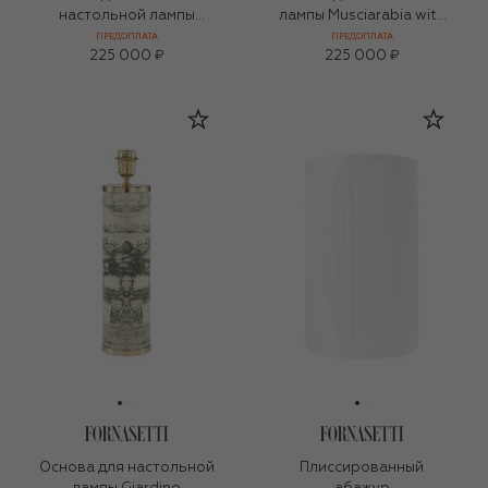
настольной лампы
лампы Musciarabia with
Musciarabia con rose
rose colour
ПРЕДОПЛАТА
ПРЕДОПЛАТА
225 000 ₽
225 000 ₽
Основа для настольной
Плиссированный