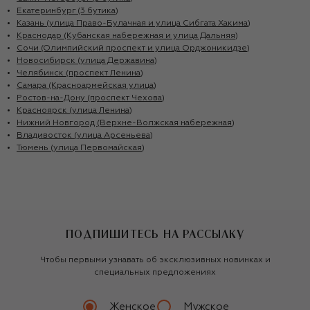
Екатеринбург (3 бутика)
Казань (улица Право-Булачная и улица Сибгата Хакима)
Краснодар (Кубанская набережная и улица Дальняя)
Сочи (Олимпийский проспект и улица Орджоникидзе)
Новосибирск (улица Державина)
Челябинск (проспект Ленина)
Самара (Красноармейская улица)
Ростов-на-Дону (проспект Чехова)
Красноярск (улица Ленина)
Нижний Новгород (Верхне-Волжская набережная)
Владивосток (улица Арсеньева)
Тюмень (улица Первомайская)
ПОДПИШИТЕСЬ НА РАССЫЛКУ
Чтобы первыми узнавать об эксклюзивных новинках и
специальных предложениях
Женское
Мужское