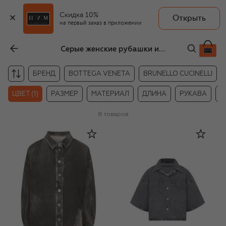
Скидка 10%
Открыть
на первый заказ в приложении
Серые женские рубашки из денима
БРЕНД
BOTTEGA VENETA
BRUNELLO CUCINELLI
ЦВЕТ (1)
РАЗМЕР
МАТЕРИАЛ
ДЛИНА
РУКАВА
Ц
8
товаров