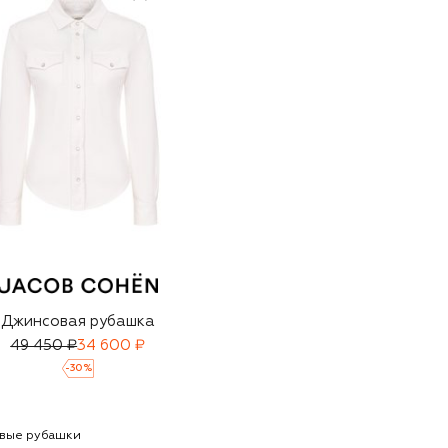
Джинсовая рубашка
49 450 ₽
34 600 ₽
-
30
%
вые рубашки