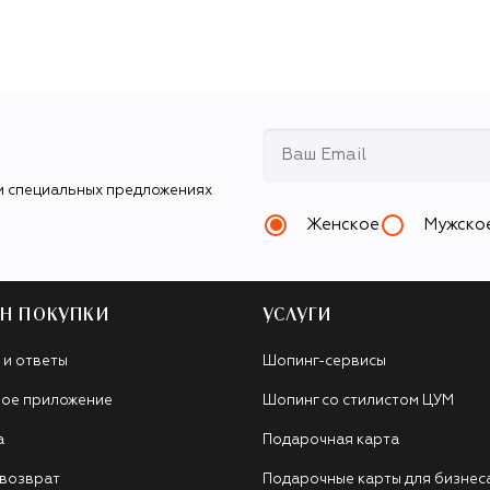
и специальных предложениях
Женское
Мужско
Н ПОКУПКИ
УСЛУГИ
 и ответы
Шопинг-сервисы
ое приложение
Шопинг со стилистом ЦУМ
а
Подарочная карта
 возврат
Подарочные карты для бизнес