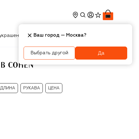
Ваш город —
Москва
?
украшения
Косметика
Интерьер
Новости
Выбрать другой
Да
OB COHEN
ДЛИНА
РУКАВА
ЦЕНА