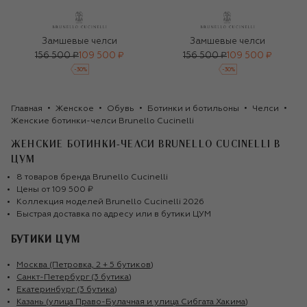
Замшевые челси
Замшевые челси
156 500 ₽
109 500 ₽
156 500 ₽
109 500 ₽
-
30
%
-
30
%
Главная
Женское
Обувь
Ботинки и ботильоны
Челси
Женские ботинки-челси Brunello Cucinelli
ЖЕНСКИЕ БОТИНКИ-ЧЕЛСИ BRUNELLO CUCINELLI
В
ЦУМ
8
товаров
бренда
Brunello Cucinelli
Цены от
109 500 ₽
Коллекция моделей
Brunello Cucinelli
2026
Быстрая доставка по адресу или в бутики ЦУМ
БУТИКИ ЦУМ
Москва (Петровка, 2 + 5 бутиков)
Санкт-Петербург (3 бутика)
Екатеринбург (3 бутика)
Казань (улица Право-Булачная и улица Сибгата Хакима)