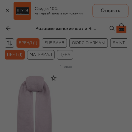
Скидка 10%
Открыть
на первый заказ в приложении
Розовые женские шали Rick Owens
БРЕНД (1)
ELIE SAAB
GIORGIO ARMANI
SAINT LA
ЦВЕТ (1)
МАТЕРИАЛ
ЦЕНА
1
товар