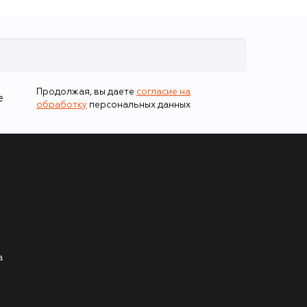
Продолжая, вы даете
согласие на
е
обработку
персональных данных
а