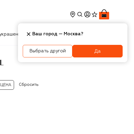
Ваш город —
Москва
?
украшения
Косметика
Интерьер
Новости
Выбрать другой
Да
L
Сбросить
ЦЕНА