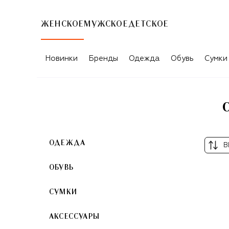
ЖЕНСКОЕ
МУЖСКОЕ
ДЕТСКОЕ
СЕРЕБРЯНЫЕ ЖЕНСКИЕ РЕМНИ DIES
Новинки
Бренды
Одежда
Обувь
Сумки
ОДЕЖДА
В
ОБУВЬ
СУМКИ
АКСЕССУАРЫ