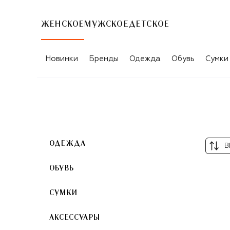
ЖЕНСКОЕ
МУЖСКОЕ
ДЕТСКОЕ
ЧЁРНЫЕ ЖЕНСКИЕ РЕМНИ CHLOÉ
Новинки
Бренды
Одежда
Обувь
Сумки
ОДЕЖДА
В
ОБУВЬ
СУМКИ
АКСЕССУАРЫ