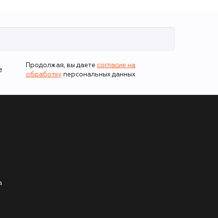
Продолжая, вы даете
согласие на
е
обработку
персональных данных
а