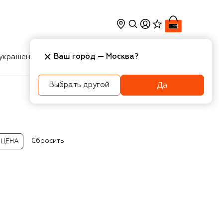
Ваш город —
Москва
?
украшения
Косметика
Интерьер
Новости
Выбрать другой
Да
Сбросить
ЦЕНА