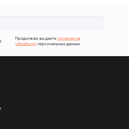
Продолжая, вы даете
согласие на
е
обработку
персональных данных
а