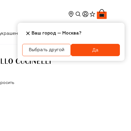
Ваш город —
Москва
?
украшения
Косметика
Интерьер
Новости
Выбрать другой
Да
LO CUCINELLI
росить