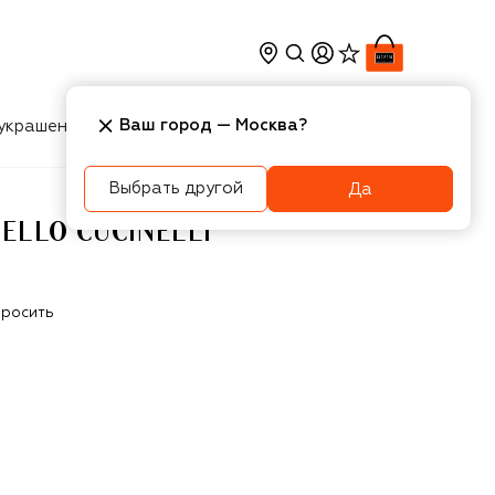
Ваш город —
Москва
?
украшения
Косметика
Интерьер
Новости
Выбрать другой
Да
LLO CUCINELLI
росить