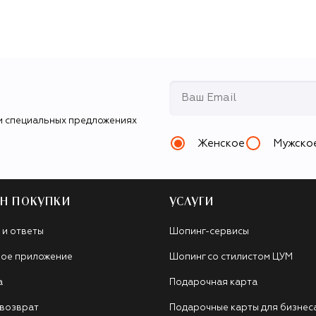
и специальных предложениях
Женское
Мужско
Н ПОКУПКИ
УСЛУГИ
 и ответы
Шопинг-сервисы
ое приложение
Шопинг со стилистом ЦУМ
а
Подарочная карта
 возврат
Подарочные карты для бизнес