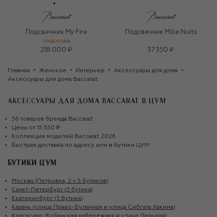
Подсвечник My Fire
Подсвечник Mille Nuits
ПРЕДОПЛАТА
218 000 ₽
37 350 ₽
Главная
Женское
Интерьер
Аксессуары для дома
Аксессуары для дома Baccarat
АКСЕССУАРЫ ДЛЯ ДОМА BACCARAT
В ЦУМ
36
товаров
бренда
Baccarat
Цены от
15 550 ₽
Коллекция моделей
Baccarat
2026
Быстрая доставка по адресу или в бутики ЦУМ
БУТИКИ ЦУМ
Москва (Петровка, 2 + 5 бутиков)
Санкт-Петербург (3 бутика)
Екатеринбург (3 бутика)
Казань (улица Право-Булачная и улица Сибгата Хакима)
Краснодар (Кубанская набережная и улица Дальняя)