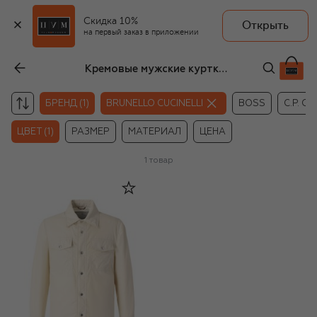
Скидка 10%
Открыть
на первый заказ в приложении
Кремовые мужские куртки-рубашки Brunello Cucinelli
БРЕНД (1)
BRUNELLO CUCINELLI
BOSS
C.P. C
ЦВЕТ (1)
РАЗМЕР
МАТЕРИАЛ
ЦЕНА
1
товар