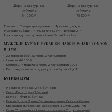
Шерстяная куртка-
Шерстяная куртка-
рубашка
рубашка
84 500 ₽
75 100 ₽
Главная
Товары для мужчин
Мужская одежда
Мужские рубашки
Мужские куртки-рубашки
Мужские куртки-рубашки Harris Wharf London
МУЖСКИЕ КУРТКИ-РУБАШКИ HARRIS WHARF LONDON
В ЦУМ
20
товаров
бренда
Harris Wharf London
Цены от
46 550 ₽
Коллекция моделей
Harris Wharf London
2026
Быстрая доставка по адресу или в бутики ЦУМ
БУТИКИ ЦУМ
Москва (Петровка, 2 + 5 бутиков)
Санкт-Петербург (3 бутика)
Екатеринбург (3 бутика)
Казань (улица Право-Булачная и улица Сибгата Хакима)
Краснодар (Кубанская набережная и улица Дальняя)
Сочи (Олимпийский проспект и улица Орджоникидзе)