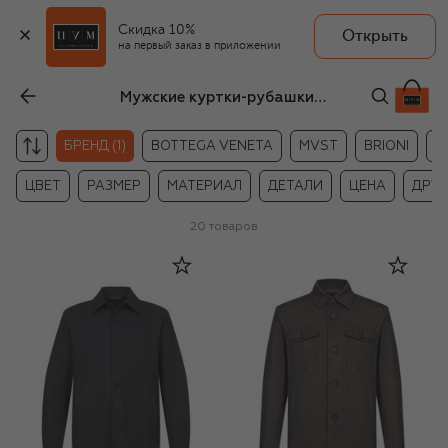
Скидка 10%
Открыть
на первый заказ в приложении
Мужские куртки-рубашки Harris Wharf London
БРЕНД (1)
BOTTEGA VENETA
MVST
BRIONI
B
ЦВЕТ
РАЗМЕР
МАТЕРИАЛ
ДЕТАЛИ
ЦЕНА
ДРУГ
20
товаров