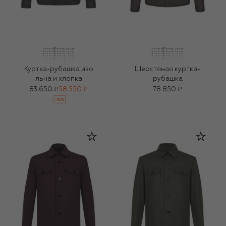
Куртка-рубашка изо
Шерстяная куртка-
льна и хлопка
рубашка
83 650 ₽
58 550 ₽
78 850 ₽
-
30
%