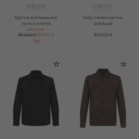
Куртка-рубашка изо
Шерстяная куртка-
льна и хлопка
рубашка
BEST-SELLER
83 650 ₽
58 550 ₽
84 600 ₽
-
30
%