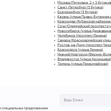
Москва (Петровка, 2 + 5 бутиков
Санкт-Петербург (3 бутика)
Екатеринбург (3 бутика)
Казань (улица Право-Булачная 
Краснодар (Кубанская набережн
Сочи (Олимпийский проспект и 
Новосибирск (улица Державина
Челябинск (проспект Ленина)
Самара (Красноармейская улиц
Ростов-на-Дону (проспект Чехо
Красноярск (улица Ленина)
Нижний Новгород (Верхне-Вол
Владивосток (улица Арсеньева
Тюмень (улица Первомайская)
и специальных предложениях