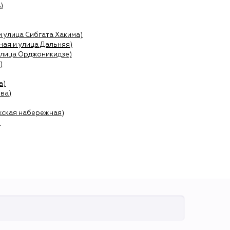
)
и улица Сибгата Хакима)
ая и улица Дальняя)
улица Орджоникидзе)
)
а)
ва)
жская набережная)
)