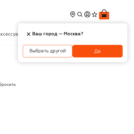
Ваш город —
Москва
?
ксессуары
Косметика
Интерьер
Новости
Выбрать другой
Да
бросить