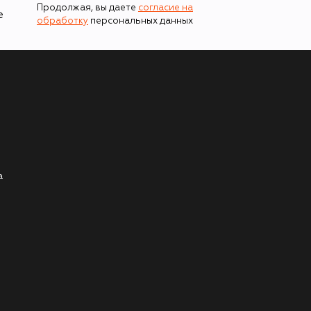
Продолжая, вы даете
согласие на
е
обработку
персональных данных
а