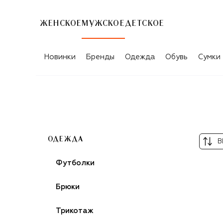
ЖЕНСКОЕ
МУЖСКОЕ
ДЕТСКОЕ
МУЖСКИЕ КУРТКИ-РУБАШКИ GUCCI
Новинки
Бренды
Одежда
Обувь
Сумки
ОДЕЖДА
В
Футболки
Брюки
Трикотаж