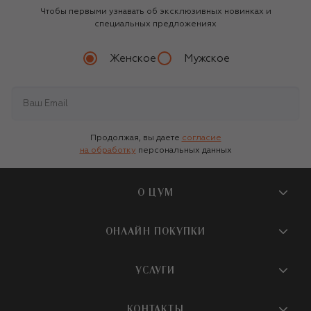
Чтобы первыми узнавать об эксклюзивных новинках и
специальных предложениях
Женское
Мужское
Продолжая, вы даете
согласие
на обработку
персональных данных
О ЦУМ
О магазине
ОНЛАЙН ПОКУПКИ
Новости и события
Вопросы и ответы
УСЛУГИ
Бутики и ПВЗ ЦУМ
Мобильное приложение
Контакты
Шопинг-сервисы
КОНТАКТЫ
Доставка