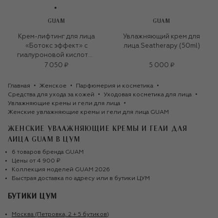
GUAM
GUAM
Крем-лифтинг для лица
Увлажняющий крем для
«Ботокс эффект» с
лица Seatherapy (50ml)
гиалуроновой кислотой
(50ml)
7 050 ₽
5 000 ₽
Главная
Женское
Парфюмерия и косметика
Средства для ухода за кожей
Уходовая косметика для лица
Увлажняющие кремы и гели для лица
Женские увлажняющие кремы и гели для лица GUAM
ЖЕНСКИЕ УВЛАЖНЯЮЩИЕ КРЕМЫ И ГЕЛИ ДЛЯ
ЛИЦА GUAM
В ЦУМ
6
товаров
бренда
GUAM
Цены от
4 900 ₽
Коллекция моделей
GUAM
2026
Быстрая доставка по адресу или в бутики ЦУМ
БУТИКИ ЦУМ
Москва (Петровка, 2 + 5 бутиков)