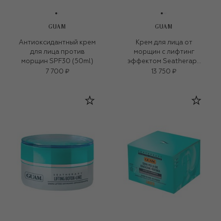
GUAM
GUAM
Антиоксидантный крем
Крем для лица от
для лица против
морщин с лифтинг
морщин SPF30 (50ml)
эффектом Seatherapy
Axantine (50ml)
7 700 ₽
13 750 ₽