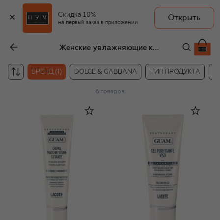
Скидка 10%
Открыть
на первый заказ в приложении
Женские увлажняющие кремы и гели для лица GUAM
БРЕНД (1)
DOLCE & GABBANA
ТИП ПРОДУКТА
Н
6
товаров