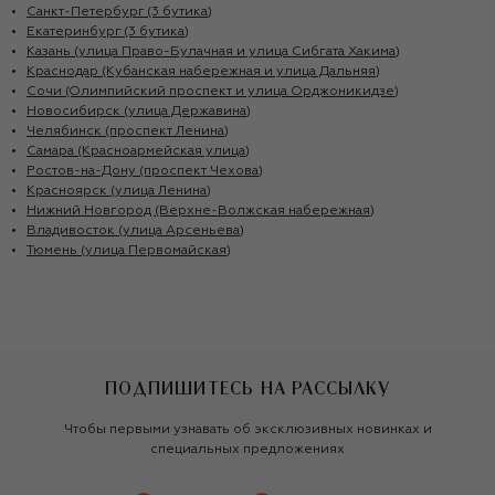
Санкт-Петербург (3 бутика)
Екатеринбург (3 бутика)
Казань (улица Право-Булачная и улица Сибгата Хакима)
Краснодар (Кубанская набережная и улица Дальняя)
Сочи (Олимпийский проспект и улица Орджоникидзе)
Новосибирск (улица Державина)
Челябинск (проспект Ленина)
Самара (Красноармейская улица)
Ростов-на-Дону (проспект Чехова)
Красноярск (улица Ленина)
Нижний Новгород (Верхне-Волжская набережная)
Владивосток (улица Арсеньева)
Тюмень (улица Первомайская)
ПОДПИШИТЕСЬ НА РАССЫЛКУ
Чтобы первыми узнавать об эксклюзивных новинках и
специальных предложениях