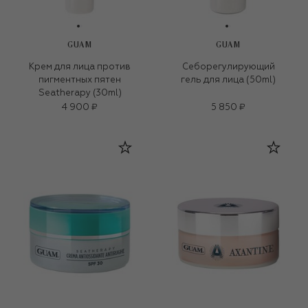
GUAM
GUAM
Крем для лица против
Себорегулирующий
пигментных пятен
гель для лица (50ml)
Seatherapy (30ml)
4 900 ₽
5 850 ₽