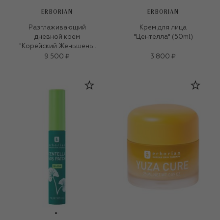
ERBORIAN
ERBORIAN
Разглаживающий
Крем для лица
дневной крем
"Центелла" (50ml)
"Корейский Женьшень"
(50ml)
9 500 ₽
3 800 ₽