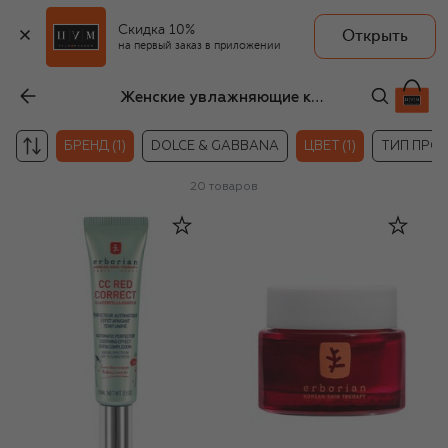
Скидка 10%
Открыть
на первый заказ в приложении
Женские увлажняющие кремы и гели для лица Erborian
БРЕНД (1)
DOLCE & GABBANA
ЦВЕТ (1)
ТИП ПРО
20
товаров