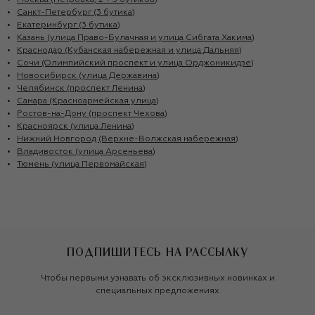
Москва (Петровка, 2 + 5 бутиков)
Санкт-Петербург (3 бутика)
Екатеринбург (3 бутика)
Казань (улица Право-Булачная и улица Сибгата Хакима)
Краснодар (Кубанская набережная и улица Дальняя)
Сочи (Олимпийский проспект и улица Орджоникидзе)
Новосибирск (улица Державина)
Челябинск (проспект Ленина)
Самара (Красноармейская улица)
Ростов-на-Дону (проспект Чехова)
Красноярск (улица Ленина)
Нижний Новгород (Верхне-Волжская набережная)
Владивосток (улица Арсеньева)
Тюмень (улица Первомайская)
ПОДПИШИТЕСЬ НА РАССЫЛКУ
Чтобы первыми узнавать об эксклюзивных новинках и
специальных предложениях