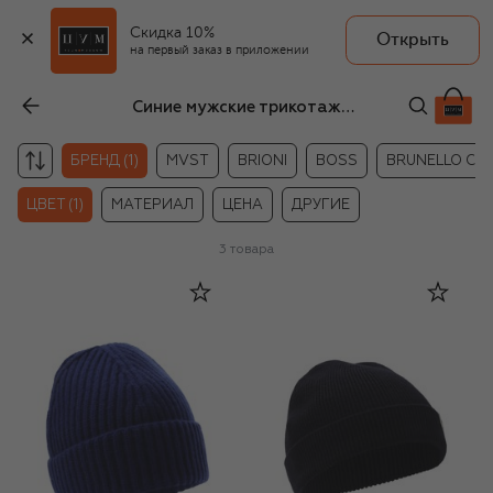
Скидка 10%
Открыть
на первый заказ в приложении
Синие мужские трикотажные головные уборы Jil Sander
БРЕНД (1)
MVST
BRIONI
BOSS
BRUNELLO CUC
ЦВЕТ (1)
МАТЕРИАЛ
ЦЕНА
ДРУГИЕ
3
товара