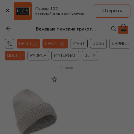
Скидка 10%
Открыть
на первый заказ в приложении
Бежевые мужские трикотажные головные уборы Brioni
БРЕНД (1)
BRIONI
MVST
BOSS
BRUNELLO 
ЦВЕТ (1)
РАЗМЕР
МАТЕРИАЛ
ЦЕНА
1
товар