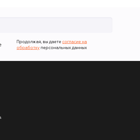
Продолжая, вы даете
согласие на
е
обработку
персональных данных
а