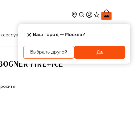
Ваш город —
Москва
?
ксессуары
Косметика
Интерьер
Новости
Выбрать другой
Да
OGNER FIRE+ICE
росить