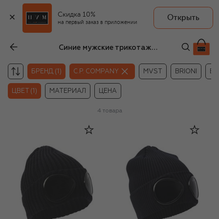
Скидка 10%
Открыть
на первый заказ в приложении
Синие мужские трикотажные головные уборы C.P. Company
БРЕНД (1)
C.P. COMPANY
MVST
BRIONI
BO
ЦВЕТ (1)
МАТЕРИАЛ
ЦЕНА
4
товара