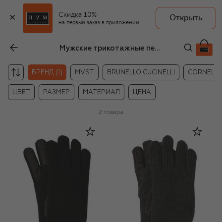
Скидка 10%
Открыть
на первый заказ в приложении
Мужские трикотажные перчатки Agnona
БРЕНД (1)
MVST
BRUNELLO CUCINELLI
CORNELIA
ЦВЕТ
РАЗМЕР
МАТЕРИАЛ
ЦЕНА
2
товара