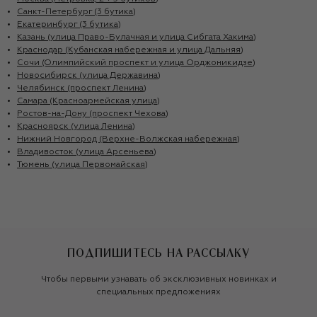
Санкт-Петербург (3 бутика)
Екатеринбург (3 бутика)
Казань (улица Право-Булачная и улица Сибгата Хакима)
Краснодар (Кубанская набережная и улица Дальняя)
Сочи (Олимпийский проспект и улица Орджоникидзе)
Новосибирск (улица Державина)
Челябинск (проспект Ленина)
Самара (Красноармейская улица)
Ростов-на-Дону (проспект Чехова)
Красноярск (улица Ленина)
Нижний Новгород (Верхне-Волжская набережная)
Владивосток (улица Арсеньева)
Тюмень (улица Первомайская)
ПОДПИШИТЕСЬ НА РАССЫЛКУ
Чтобы первыми узнавать об эксклюзивных новинках и
специальных предложениях