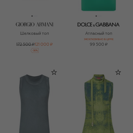
Шелковый топ
Атласный топ
ЭКСКЛЮЗИВНО В ЦУМЕ
172 500 ₽
121 000 ₽
99 500 ₽
-
30
%