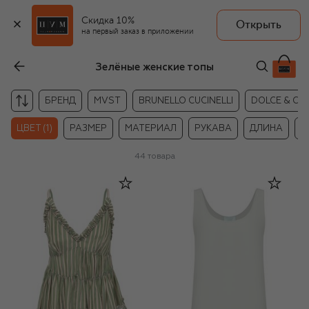
Скидка 10%
Открыть
на первый заказ в приложении
Зелёные женские топы
БРЕНД
MVST
BRUNELLO CUCINELLI
DOLCE & G
ЦВЕТ (1)
РАЗМЕР
МАТЕРИАЛ
РУКАВА
ДЛИНА
Ц
44
товара