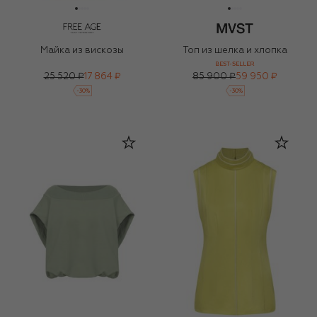
Майка из вискозы
Топ из шелка и хлопка
BEST-SELLER
25 520 ₽
17 864 ₽
85 900 ₽
59 950 ₽
-
30
%
-
30
%