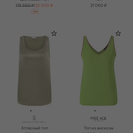
175 500 ₽
123 000 ₽
21 060 ₽
-
30
%
Атласный топ
Топ из вискозы