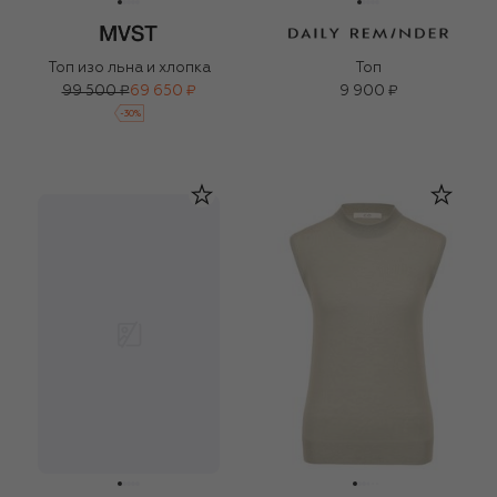
Топ изо льна и хлопка
Топ
99 500 ₽
69 650 ₽
9 900 ₽
-
30
%