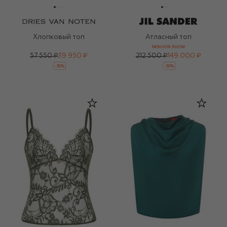
Хлопковый топ
Атласный топ
FASHION SHOW
57 550 ₽
39 950 ₽
212 500 ₽
149 000 ₽
-
30
%
-
30
%