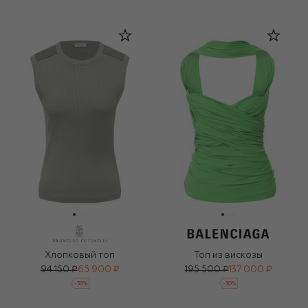
Хлопковый топ
Топ из вискозы
94 150 ₽
65 900 ₽
195 500 ₽
137 000 ₽
-
30
%
-
30
%