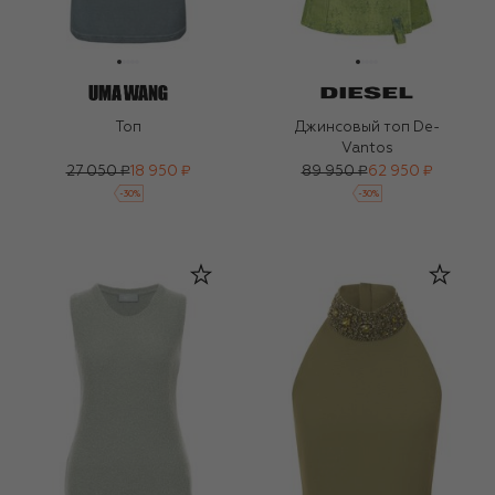
Топ
Джинсовый топ De-
Vantos
27 050 ₽
18 950 ₽
89 950 ₽
62 950 ₽
-
30
%
-
30
%