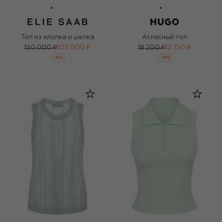
Топ из хлопка и шелка
Атласный топ
150 000 ₽
105 000 ₽
18 200 ₽
12 750 ₽
-
30
%
-
30
%