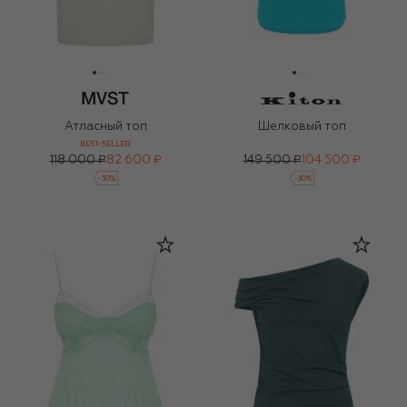
Атласный топ
Шелковый топ
BEST-SELLER
118 000 ₽
82 600 ₽
149 500 ₽
104 500 ₽
-
30
%
-
30
%