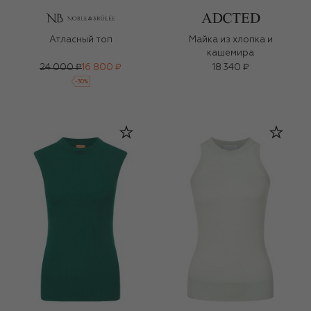
Атласный топ
Майка из хлопка и
кашемира
24 000 ₽
16 800 ₽
18 340 ₽
-
30
%