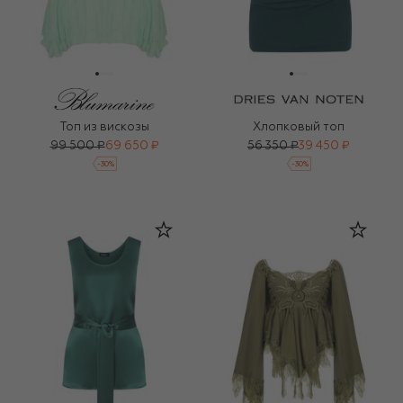
Топ из вискозы
Хлопковый топ
99 500 ₽
69 650 ₽
56 350 ₽
39 450 ₽
-
30
%
-
30
%