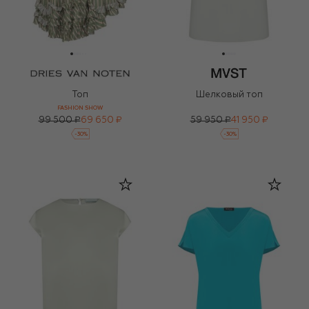
Топ
Шелковый топ
FASHION SHOW
99 500 ₽
69 650 ₽
59 950 ₽
41 950 ₽
-
30
%
-
30
%