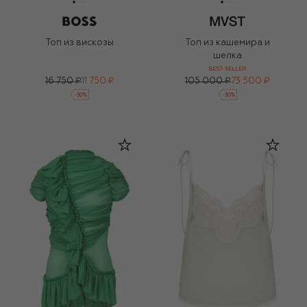
Топ из вискозы
Топ из кашемира и
шелка
BEST-SELLER
16 750 ₽
11 750 ₽
105 000 ₽
73 500 ₽
-
30
%
-
30
%