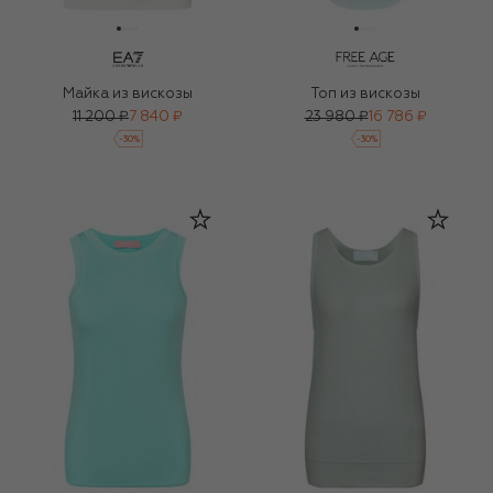
Майка из вискозы
Топ из вискозы
11 200 ₽
7 840 ₽
23 980 ₽
16 786 ₽
-
30
%
-
30
%