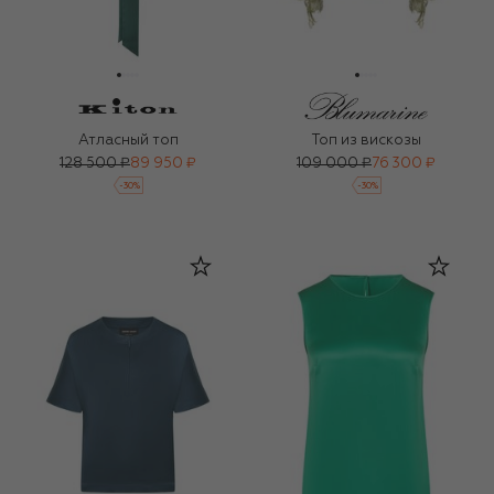
Атласный топ
Топ из вискозы
128 500 ₽
89 950 ₽
109 000 ₽
76 300 ₽
-
30
%
-
30
%