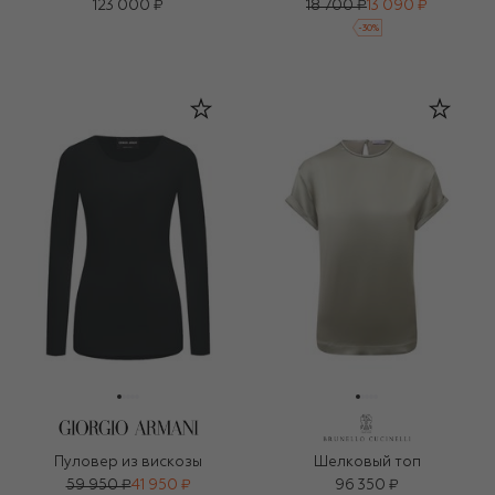
123 000 ₽
18 700 ₽
13 090 ₽
-
30
%
Пуловер из вискозы
Шелковый топ
59 950 ₽
41 950 ₽
96 350 ₽